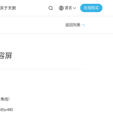
关于天嵌
语言
在线购买
返回列表
电容屏
（对角线）
)x480