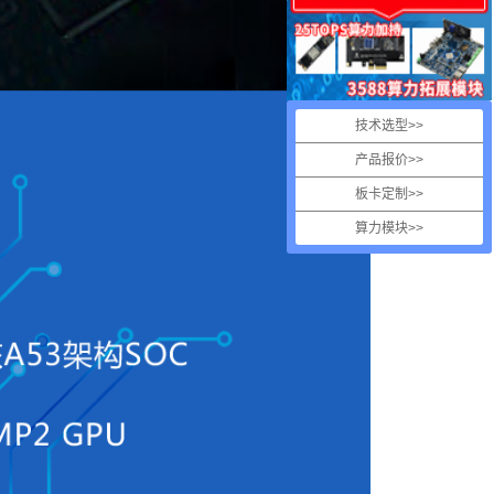
技术选型>>
产品报价>>
板卡定制>>
算力模块>>